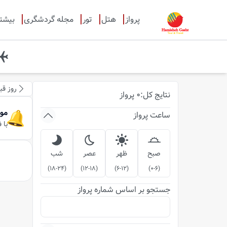
پرواز
هتل
تور
مجله گردشگری
بیشت
روز قب
نتایج
کل
:
0
پرواز
مو
ساعت پرواز
با 
صبح
ظهر
عصر
شب
)
18-24
(
)
12-18
(
)
6-12
(
)
0-6
(
جستجو بر اساس شماره پرواز