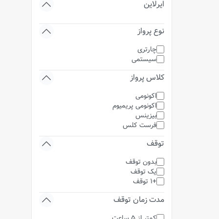
ایرلاین
نوع پرواز
چارتری
سیستمی
کلاس پرواز
اکونومی
اکونومی پریمیوم
بیزینس
فرست کلس
توقف
بدون توقف
یک توقف
+1 توقف
مدت زمان توقف
کمتر از 5 ساعت