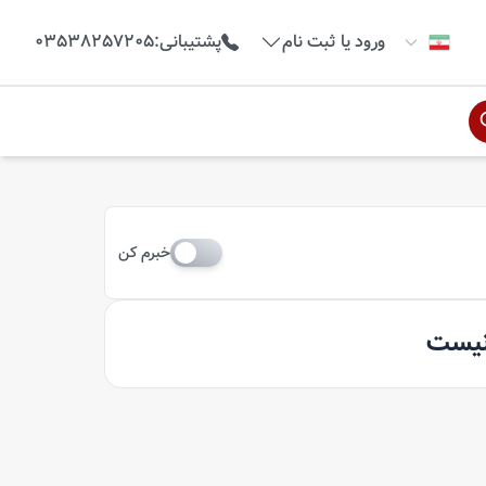
ورود یا ثبت نام
پشتیبانی
:
03538257205
خبرم کن
 نیست