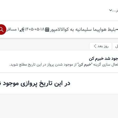
ر
...
بلیط هواپیما
سلیمانیه
به
کوالالامپور
1405-05-18
1
مسافر
ل
روز بعد
جود شد خبرم کن
فعال سازی گزینه
"خبرم کن"
از موجود شدن پرواز در این تاریخ مطلع شوید.
در این تاریخ پروازی موجود