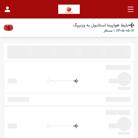
بلیط هواپیما
استانبول
به
وینیپگ
1405-05-17
|
1
مسافر