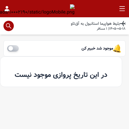
بلیط هواپیما
استانبول
به
آق‌تاو
1405-05-18
|
1
مسافر
موجود شد خبرم کن
در این تاریخ پروازی موجود نیست