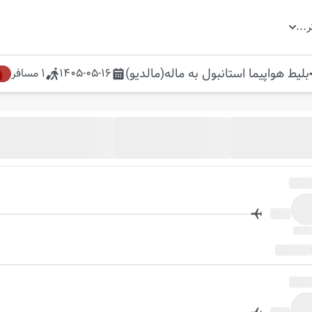
ر
...
بلیط هواپیما
استانبول
به
ماله(مالدیو)
1405-05-16
1
مسافر