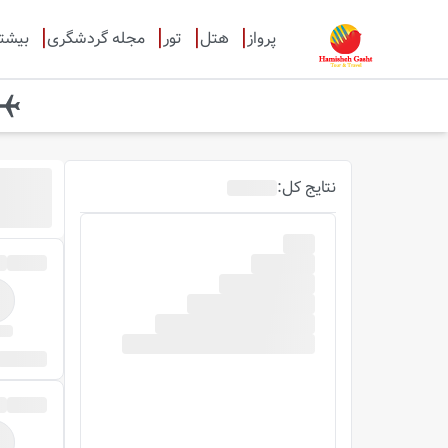
پرواز
هتل
تور
مجله گردشگری
بیشت
نتایج
کل
: