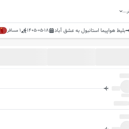
ر
...
بلیط هواپیما
استانبول
به
عشق آباد
1405-05-18
1
مسافر