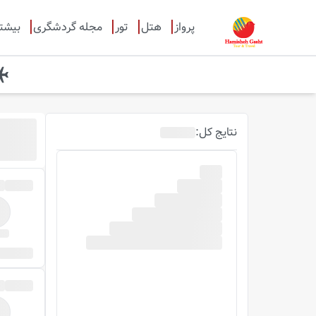
پرواز
هتل
تور
مجله گردشگری
بیشت
نتایج
کل
: