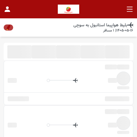
بلیط هواپیما
استانبول
به
سوچی
1405-05-16
|
1
مسافر