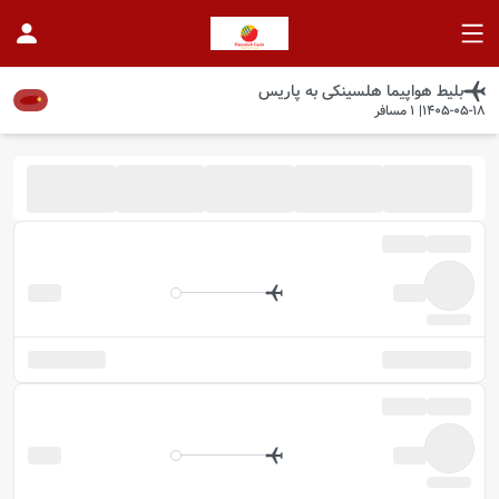
بلیط هواپیما
هلسینکی
به
پاریس
1405-05-18
|
1
مسافر