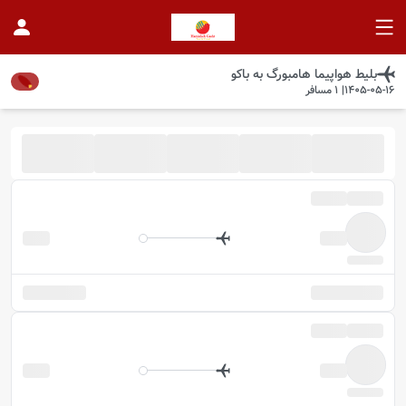
بلیط هواپیما
هامبورگ
به
باکو
1405-05-16
|
1
مسافر