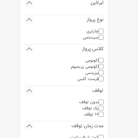
ایرلاین
نوع پرواز
چارتری
سیستمی
کلاس پرواز
اکونومی
اکونومی پریمیوم
بیزینس
فرست کلس
توقف
بدون توقف
یک توقف
+1 توقف
مدت زمان توقف
کمتر از 5 ساعت