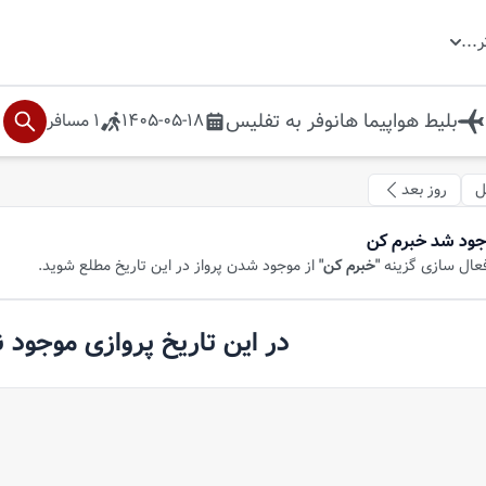
ر
...
بلیط هواپیما
هانوفر
به
تفلیس
1405-05-18
1
مسافر
ل
روز بعد
جود شد خبرم کن
فعال سازی گزینه
"خبرم کن"
از موجود شدن پرواز در این تاریخ مطلع شوید.
در این تاریخ پروازی موجود