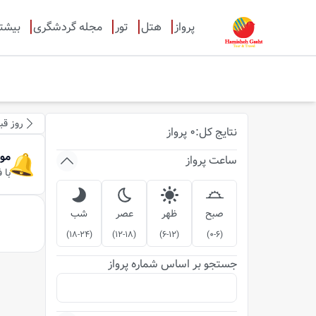
پرواز
هتل
تور
مجله گردشگری
بیشت
روز قب
نتایج
کل
:
0
پرواز
مو
ساعت پرواز
با 
صبح
ظهر
عصر
شب
)
18-24
(
)
12-18
(
)
6-12
(
)
0-6
(
جستجو بر اساس شماره پرواز