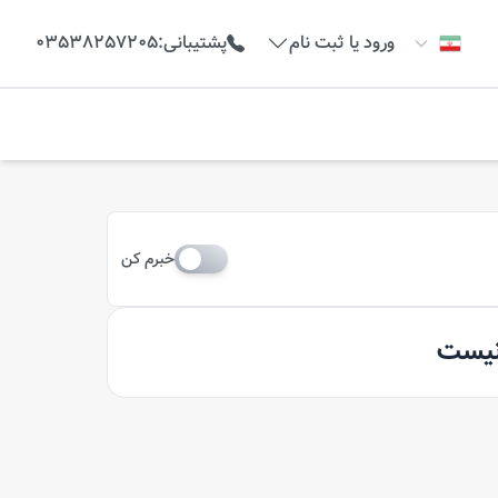
ورود یا ثبت نام
پشتیبانی
:
03538257205
خبرم کن
 نیست