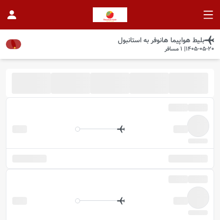
بلیط هواپیما
هانوفر
به
استانبول
1405-05-20
|
1
مسافر