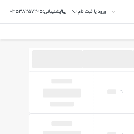
ورود یا ثبت نام
پشتیبانی
:
03538257205