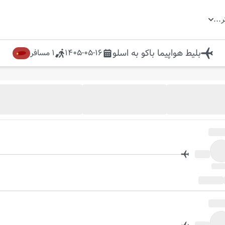
ر
...
بلیط هواپیما
باکو
به
اسلو
1405-05-16
1
مسافر