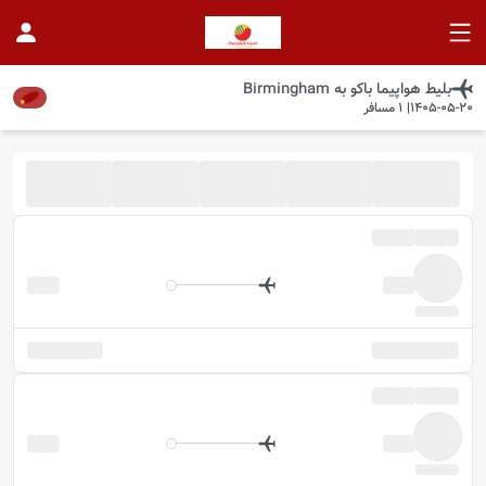
بلیط هواپیما
باکو
به
Birmingham
1405-05-20
|
1
مسافر