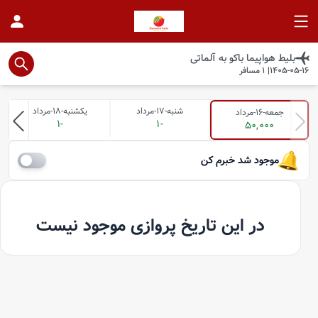
بلیط هواپیما
باکو
به
آلماتی
1405-05-16
|
1
مسافر
شنبه-17-مرداد
یکشنبه-18-مرداد
جمعه-16-مرداد
-1
-1
50,000
موجود شد خبرم کن
در این تاریخ پروازی موجود نیست