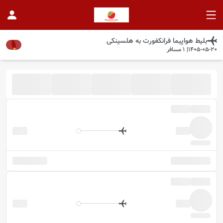
بلیط هواپیما
فرانکفورت
به
هلسینکی
1405-05-20
|
1
مسافر