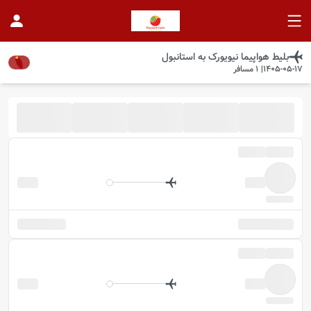
بلیط هواپیما
نیویورک
به
استانبول
1405-05-17
|
1
مسافر