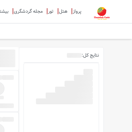
پرواز
هتل
تور
مجله گردشگری
بیشت
نتایج
کل
: