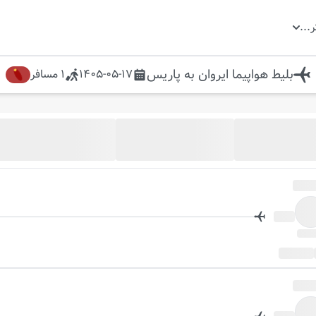
ر
...
بلیط هواپیما
ایروان
به
پاریس
1405-05-17
1
مسافر