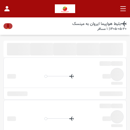
بلیط هواپیما
ایروان
به
مینسک
1405-05-20
|
1
مسافر