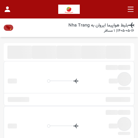
بلیط هواپیما
ایروان
به
Nha Trang
1405-05-16
|
1
مسافر