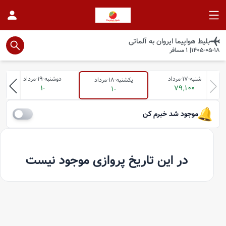
بلیط هواپیما
ایروان
به
آلماتی
1405-05-18
|
1
مسافر
شنبه-17-مرداد
دوشنبه-19-مرداد
یکشنبه-18-مرداد
-1
79,100
-1
موجود شد خبرم کن
در این تاریخ پروازی موجود نیست