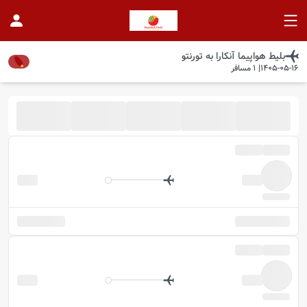
بلیط هواپیما
آنکارا
به
تورنتو
1405-05-16
|
1
مسافر