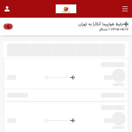
بلیط هواپیما
آنکارا
به
تهران
1405-05-17
|
1
مسافر