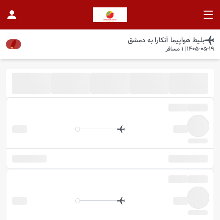
بلیط هواپیما
آنکارا
به
دمشق
1405-05-19
|
1
مسافر