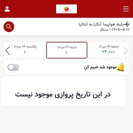
بلیط هواپیما
آنکارا
به
آنتالیا
1405-05-17
|
1
مسافر
جمعه-16-مرداد
یکشنبه-18-مرداد
شنبه-17-مرداد
-1
24,000
-1
موجود شد خبرم کن
در این تاریخ پروازی موجود نیست