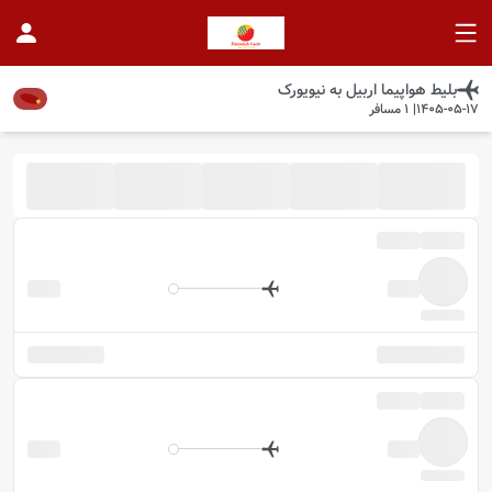
بلیط هواپیما
اربیل
به
نیویورک
1405-05-17
|
1
مسافر