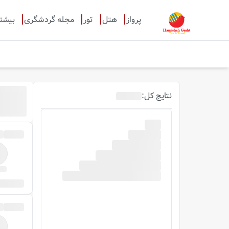
پرواز
هتل
تور
مجله گردشگری
بیشت
نتایج
کل
: