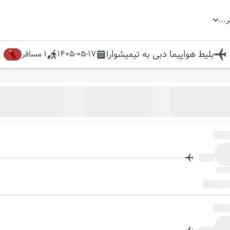
ر
...
بلیط هواپیما
دبی
به
تیمیشوارا
1405-05-17
1
مسافر