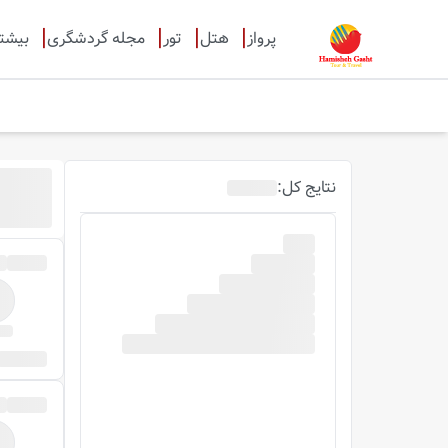
پرواز
هتل
تور
مجله گردشگری
بیشت
نتایج
کل
: