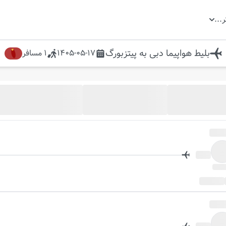
ر
...
بلیط هواپیما
دبی
به
پیتزبورگ
1405-05-17
1
مسافر