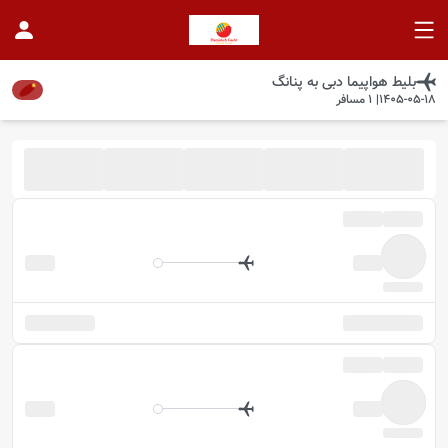
بلیط هواپیما
دبی
به
پنانگ
1405-05-18
|
1
مسافر