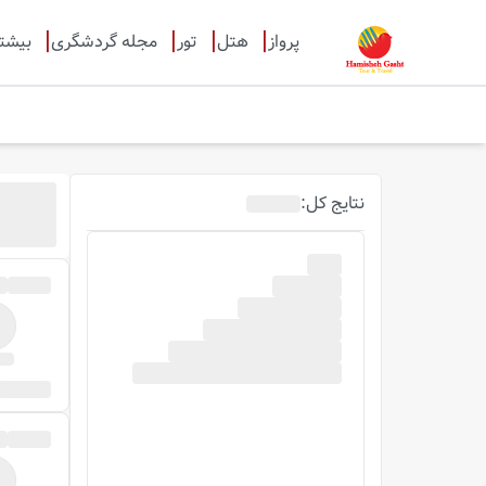
پرواز
هتل
تور
مجله گردشگری
بیشت
نتایج
کل
: