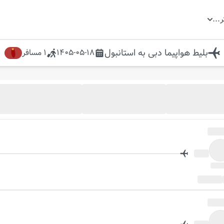
ر
...
بلیط هواپیما
دبی
به
استانبول
1405-05-18
1
مسافر