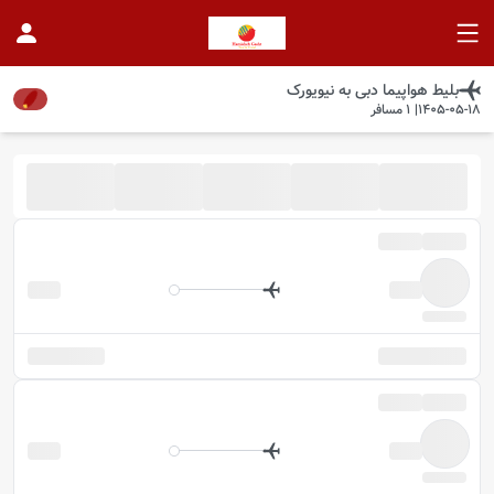
بلیط هواپیما
دبی
به
نیویورک
1405-05-18
|
1
مسافر