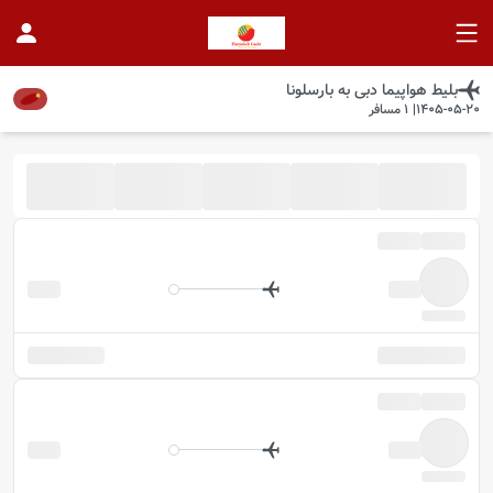
بلیط هواپیما
دبی
به
بارسلونا
1405-05-20
|
1
مسافر