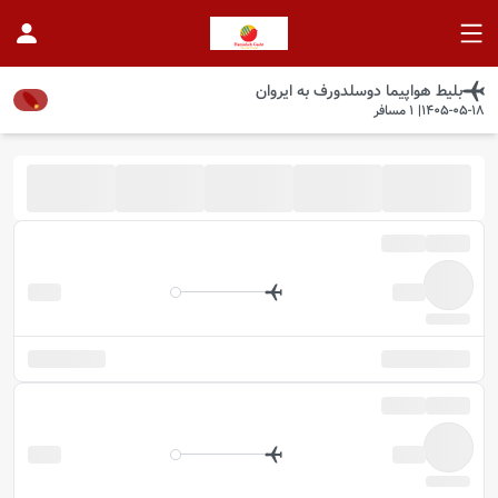
بلیط هواپیما
دوسلدورف
به
ایروان
1405-05-18
|
1
مسافر