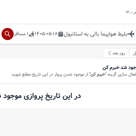
ر
...
بلیط هواپیما
بالی
به
استانبول
1405-05-18
1
مسافر
ل
روز بعد
جود شد خبرم کن
فعال سازی گزینه
"خبرم کن"
از موجود شدن پرواز در این تاریخ مطلع شوید.
در این تاریخ پروازی موجود