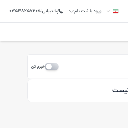
ورود یا ثبت نام
پشتیبانی
:
03538257205
خبرم کن
 نیست