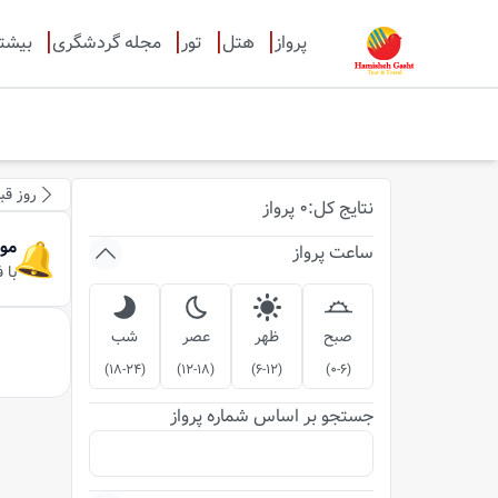
پرواز
هتل
تور
مجله گردشگری
بیشت
روز قب
نتایج
کل
:
0
پرواز
مو
ساعت پرواز
با 
صبح
ظهر
عصر
شب
)
18-24
(
)
12-18
(
)
6-12
(
)
0-6
(
جستجو بر اساس شماره پرواز