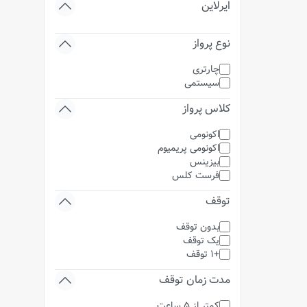
ایرلاین
نوع پرواز
چارتری
سیستمی
کلاس پرواز
اکونومی
اکونومی پریمیوم
بیزینس
فرست کلس
توقف
بدون توقف
یک توقف
+1 توقف
مدت زمان توقف
کمتر از 5 ساعت