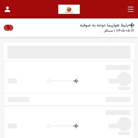
بلیط هواپیما
دوحه
به
صوفیه
1405-05-16
|
1
مسافر