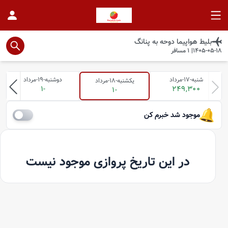
بلیط هواپیما
دوحه
به
پنانگ
1405-05-18
|
1
مسافر
شنبه-17-مرداد
دوشنبه-19-مرداد
یکشنبه-18-مرداد
-1
249,300
-1
موجود شد خبرم کن
در این تاریخ پروازی موجود نیست