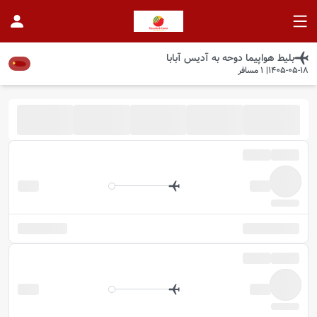
بلیط هواپیما
دوحه
به
آدیس آبابا
1405-05-18
|
1
مسافر
موجود شد خبرم کن
در این تاریخ پروازی موجود نیست