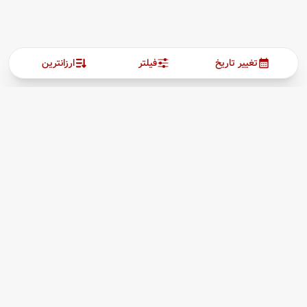
تغییر تاریخ
فیلتر
ارزانترین
ارتباط با ما
بیشتر
پیگیری بلیط
03538257205
درباره ما
09964960727
قوانین مقررات
hamishehgasht@gmail.com
یزد،صفاییه، خیابان تیمسارفلاحی، بازارچه اطلسی