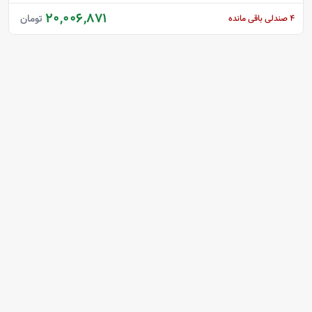
20,006,871
تومان
4
صندلی باقی مانده