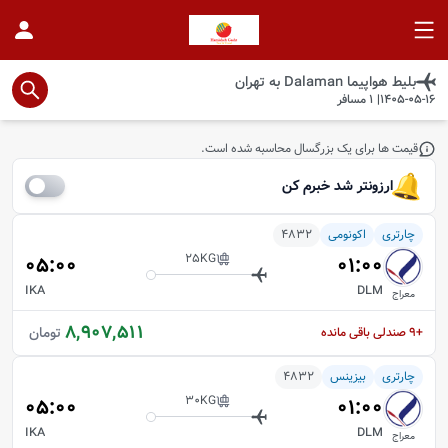
بلیط هواپیما
Dalaman
به
تهران
1405-05-16
|
1
مسافر
قیمت ها برای یک بزرگسال محاسبه شده است.
ارزونتر شد خبرم کن
چارتری
اکونومی
4832
25
KG
05:00
01:00
IKA
DLM
معراج
8,907,511
تومان
+9
صندلی باقی مانده
چارتری
بیزینس
4832
30
KG
05:00
01:00
IKA
DLM
معراج