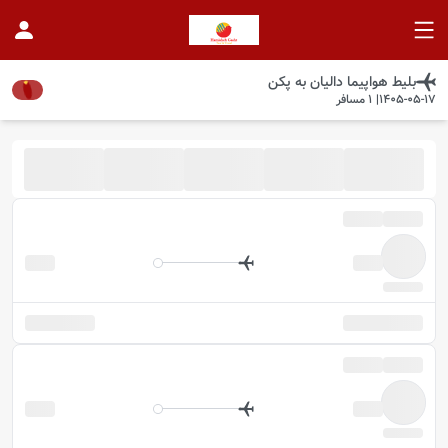
بلیط هواپیما
دالیان
به
پکن
1405-05-17
|
1
مسافر