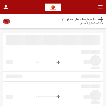
بلیط هواپیما
دهلی
به
تورنتو
1405-05-18
|
1
مسافر