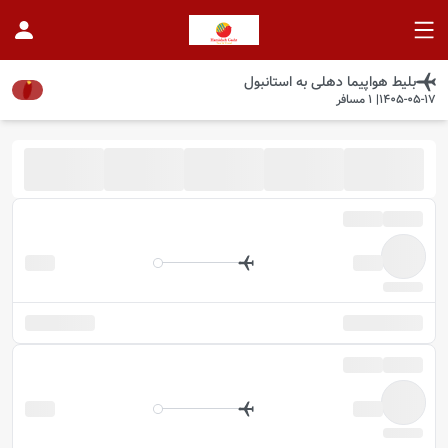
بلیط هواپیما
دهلی
به
استانبول
1405-05-17
|
1
مسافر