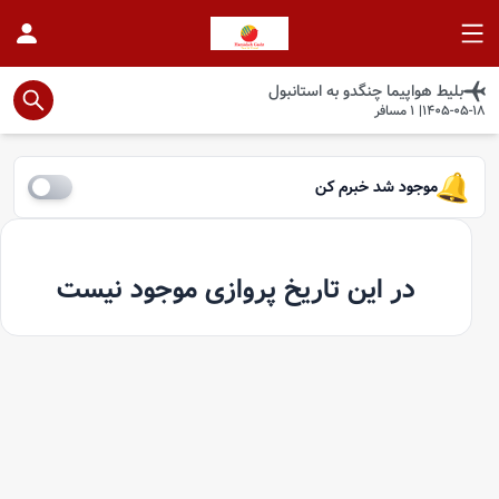
بلیط هواپیما
چنگدو
به
استانبول
1405-05-18
|
1
مسافر
موجود شد خبرم کن
در این تاریخ پروازی موجود نیست