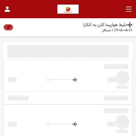
بلیط هواپیما
کلن
به
آنکارا
1405-05-18
|
1
مسافر