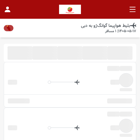
بلیط هواپیما
گوانگ‌ژو
به
دبی
1405-05-17
|
1
مسافر