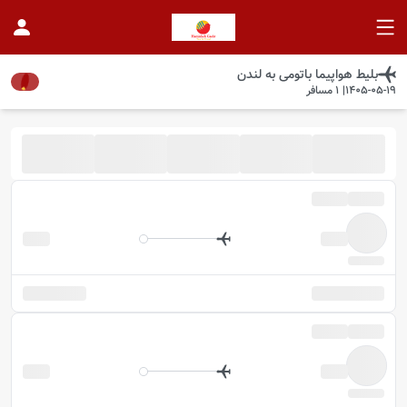
بلیط هواپیما
باتومی
به
لندن
1405-05-19
|
1
مسافر