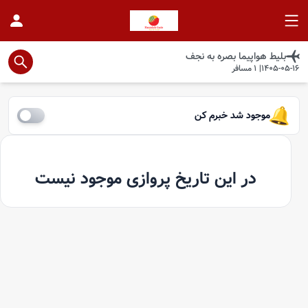
بلیط هواپیما
بصره
به
نجف
1405-05-16
|
1
مسافر
موجود شد خبرم کن
در این تاریخ پروازی موجود نیست