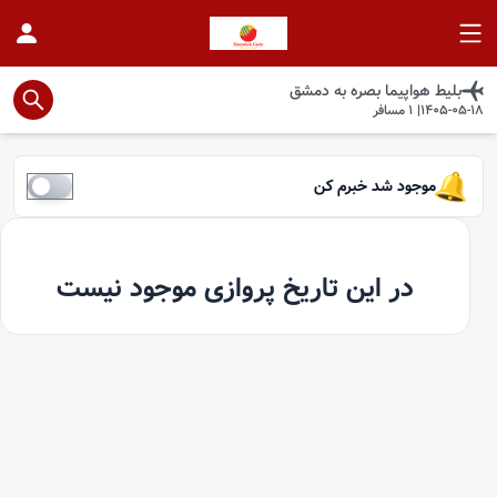
بلیط هواپیما
بصره
به
دمشق
1405-05-18
|
1
مسافر
موجود شد خبرم کن
در این تاریخ پروازی موجود نیست