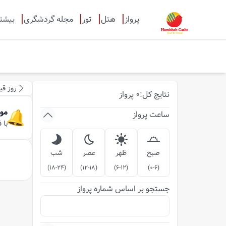
پرواز
هتل
تور
مجله گردشگری
بیشت
روز قب
نتایج
کل
:
0
پرواز
مو
ساعت پرواز
با 
صبح
ظهر
عصر
شب
)
18-24
(
)
12-18
(
)
6-12
(
)
0-6
(
جستجو بر اساس شماره پرواز