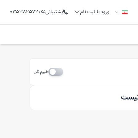
ورود یا ثبت نام
پشتیبانی
:
03538257205
خبرم کن
 نیست