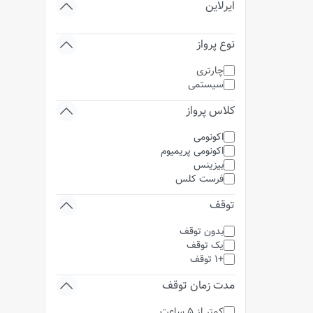
ایرلاین
نوع پرواز
چارتری
سیستمی
کلاس پرواز
اکونومی
اکونومی پریمیوم
بیزینس
فرست کلس
توقف
بدون توقف
یک توقف
+1 توقف
مدت زمان توقف
کمتر از 5 ساعت