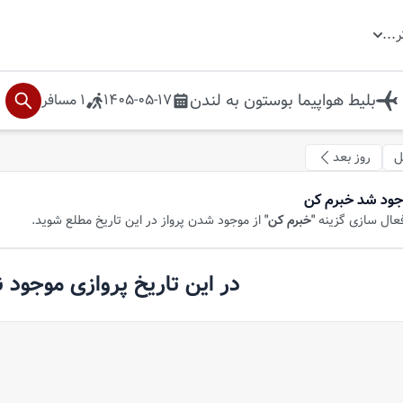
ر
...
بلیط هواپیما
بوستون
به
لندن
1405-05-17
1
مسافر
ل
روز بعد
جود شد خبرم کن
فعال سازی گزینه
"خبرم کن"
از موجود شدن پرواز در این تاریخ مطلع شوید.
در این تاریخ پروازی موجود