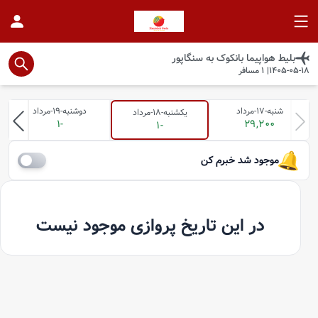
بلیط هواپیما
بانکوک
به
سنگاپور
1405-05-18
|
1
مسافر
شنبه-17-مرداد
دوشنبه-19-مرداد
یکشنبه-18-مرداد
-1
29,200
-1
موجود شد خبرم کن
در این تاریخ پروازی موجود نیست