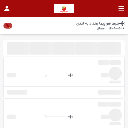
بلیط هواپیما
بغداد
به
لندن
1405-05-16
|
1
مسافر