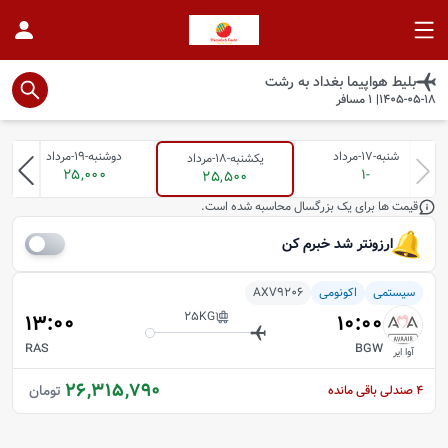
بلیط هواپیما
بغداد
به
رشت
1405-05-18
|
1
مسافر
شنبه-17-مرداد
دوشنبه-19-مرداد
یکشنبه-18-مرداد
25,000
-1
25,500
قیمت ها برای یک بزرگسال محاسبه شده است.
ارزونتر شد خبرم کن
سیستمی
اکونومی
AXV9206
25
KG
13:00
10:00
RAS
BGW
آوا ایر
26,315,790
تومان
4
صندلی باقی مانده