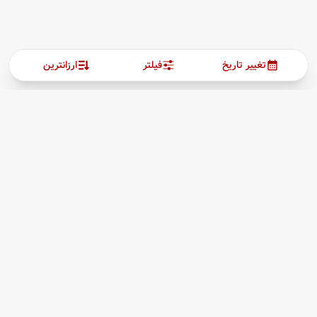
تغییر تاریخ
فیلتر
ارزانترین
ارتباط با ما
بیشتر
پیگیری بلیط
03538257205
درباره ما
09964960727
قوانین مقررات
hamishehgasht@gmail.com
یزد،صفاییه، خیابان تیمسارفلاحی، بازارچه اطلسی