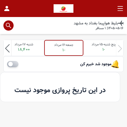
بلیط هواپیما
بغداد
به
مشهد
1405-05-16
|
1
مسافر
پنج شنبه-15-مرداد
شنبه-17-مرداد
جمعه-16-مرداد
18,400
-1
-1
موجود شد خبرم کن
در این تاریخ پروازی موجود نیست